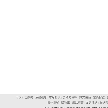
南崁和信藥局
活動訊息
本月特價
嬰幼兒專區
婦女用品
營養保健
|
|
|
|
|
|
購物需知
購物車
網站導覽
友站連結
聯絡
|
|
|
|