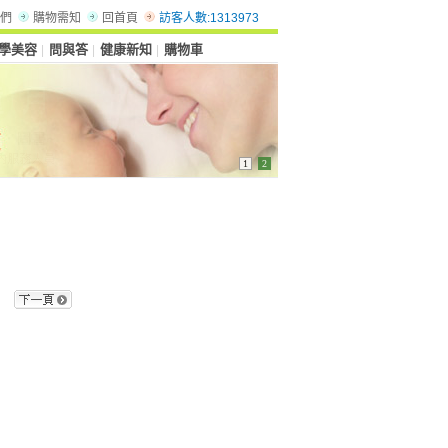
們
購物需知
回首頁
訪客人數:1313973
學美容
問與答
健康新知
購物車
│
│
│
1
2