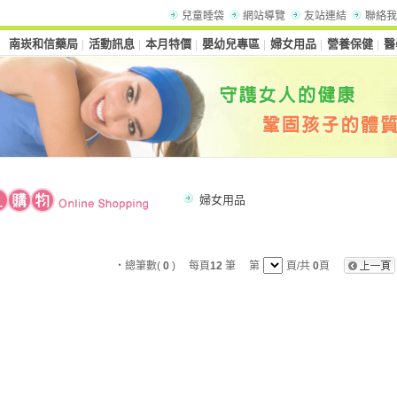
兒童睡袋
網站導覽
友站連結
聯絡我
南崁和信藥局
活動訊息
本月特價
嬰幼兒專區
婦女用品
營養保健
醫
│
│
│
│
│
│
婦女用品
‧總筆數(
0
) 每頁
12
筆 第
頁/共
0
頁