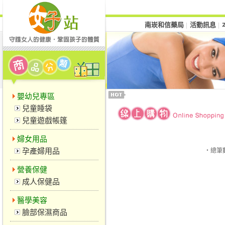
南崁和信藥局
活動訊息
│
│
嬰幼兒專區
兒童睡袋
兒童遊戲帳篷
婦女用品
孕產婦用品
‧總筆
營養保健
成人保健品
醫學美容
臉部保濕商品