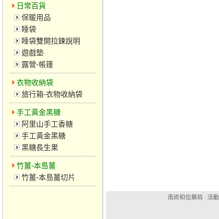
日常百貨
保暖用品
睡袋
睡袋雙開拉鍊說明
遊戲墊
露營-帳篷
衣物收納袋
旅行箱-衣物收納袋
手工黃金黑糖
阿里山手工香糖
手工黃金黑糖
黑糖長生果
竹薑-本島薑
竹薑-本島薑切片
南崁和信藥局
活動
|