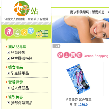
南崁和信藥局
活動訊息
│
│
嬰幼兒專區
兒童睡袋
兒童遊戲帳篷
婦女用品
孕產婦用品
營養保健
成人保健品
醫學美容
兒童睡袋-藍色賽車
臉部保濕商品
1280.0
售 價: