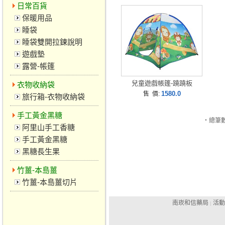
日常百貨
保暖用品
睡袋
睡袋雙開拉鍊說明
遊戲墊
露營-帳篷
兒童遊戲帳篷-蹺蹺板
衣物收納袋
1580.0
售 價:
旅行箱-衣物收納袋
手工黃金黑糖
‧總筆數
阿里山手工香糖
手工黃金黑糖
黑糖長生果
竹薑-本島薑
竹薑-本島薑切片
南崁和信藥局
活動
|