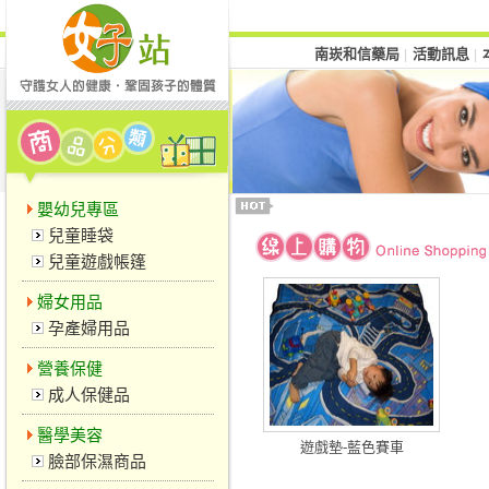
南崁和信藥局
活動訊息
│
│
嬰幼兒專區
兒童睡袋
兒童遊戲帳篷
婦女用品
孕產婦用品
營養保健
成人保健品
醫學美容
遊戲墊-藍色賽車
臉部保濕商品