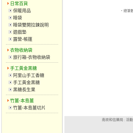
日常百貨
保暖用品
‧總筆數
睡袋
睡袋雙開拉鍊說明
遊戲墊
露營-帳篷
衣物收納袋
旅行箱-衣物收納袋
手工黃金黑糖
阿里山手工香糖
手工黃金黑糖
黑糖長生果
竹薑-本島薑
竹薑-本島薑切片
南崁和信藥局
活動
|