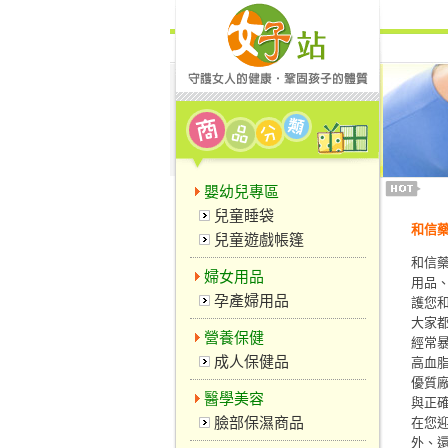
嬰幼兒專區
兒童睡袋
和信
兒童遊戲帳篷
和信
婦女用品
用品
孕產婦用品
護您
大家
營養保健
經常
成人保健品
高血
優質
醫學美容
與正
臉部保濕商品
在您
外、