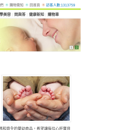
們
購物需知
回首頁
訪客人數:1313759
學美容
問與答
健康新知
購物車
│
│
│
1
2
務和齊全的嬰幼商品，希望讓每位心肝寶貝