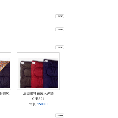
8801
法蘭絨裡布成人睡袋
CH8821
1500.0
售價: