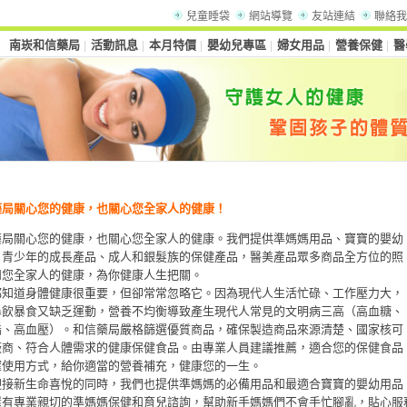
兒童睡袋
網站導覽
友站連結
聯絡我
南崁和信藥局
活動訊息
本月特價
嬰幼兒專區
婦女用品
營養保健
醫
│
│
│
│
│
│
藥局關心您的健康，也關心您全家人的健康！
藥局關心您的健康，也關心您全家人的健康。我們提供準媽媽用品、寶寶的嬰幼
、青少年的成長產品、成人和銀髮族的保健產品，醫美產品眾多商品全方位的照
和您全家人的健康，為你健康人生把關。
都知道身體健康很重要，但卻常常忽略它。因為現代人生活忙碌、工作壓力大，
暴飲暴食又缺乏運動，營養不均衡導致產生現代人常見的文明病三高（高血糖、
脂、高血壓）。和信藥局嚴格篩選優質商品，確保製造商品來源清楚、國家核可
廠商、符合人體需求的健康保健食品。由專業人員建議推薦，適合您的保健食品
確使用方式，給你適當的營養補充，健康您的一生。
迎接新生命喜悅的同時，我們也提供準媽媽的必備用品和最適合寶寶的嬰幼用品
還有專業親切的準媽媽保健和育兒諮詢，幫助新手媽媽們不會手忙腳亂，貼心服