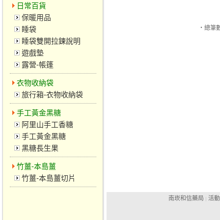
日常百貨
保暖用品
‧總筆數
睡袋
睡袋雙開拉鍊說明
遊戲墊
露營-帳篷
衣物收納袋
旅行箱-衣物收納袋
手工黃金黑糖
阿里山手工香糖
手工黃金黑糖
黑糖長生果
竹薑-本島薑
竹薑-本島薑切片
南崁和信藥局
活動
|