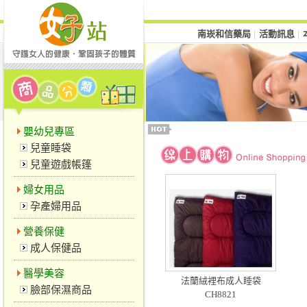
南崁和信藥局
活動訊息
│
│
嬰幼兒專區
兒童睡袋
兒童遊戲帳篷
婦女用品
孕產婦用品
營養保健
成人保健品
醫學美容
法蘭絨裡布成人睡袋
臉部保濕商品
CH8821