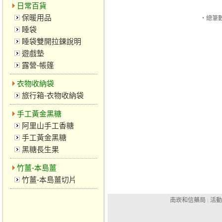
日常百貨
保暖用品
‧總筆數
睡袋
睡袋雙開拉鍊說明
遊戲墊
露營-帳篷
衣物收納袋
旅行箱-衣物收納袋
手工黃金黑糖
阿里山手工香糖
手工黃金黑糖
黑糖長生果
竹薑-本島薑
竹薑-本島薑切片
南崁和信藥局
活動
|