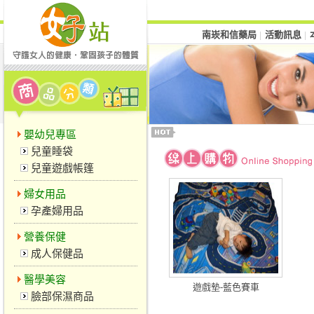
南崁和信藥局
活動訊息
│
│
嬰幼兒專區
兒童睡袋
兒童遊戲帳篷
婦女用品
孕產婦用品
營養保健
成人保健品
醫學美容
遊戲墊-藍色賽車
臉部保濕商品