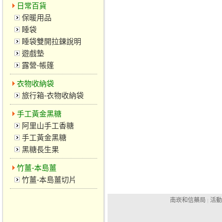
日常百貨
保暖用品
睡袋
睡袋雙開拉鍊說明
遊戲墊
露營-帳篷
衣物收納袋
旅行箱-衣物收納袋
手工黃金黑糖
阿里山手工香糖
手工黃金黑糖
黑糖長生果
竹薑-本島薑
竹薑-本島薑切片
南崁和信藥局
活動
|