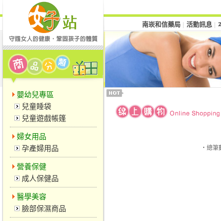
南崁和信藥局
活動訊息
│
│
嬰幼兒專區
兒童睡袋
兒童遊戲帳篷
婦女用品
孕產婦用品
‧總筆
營養保健
成人保健品
醫學美容
臉部保濕商品