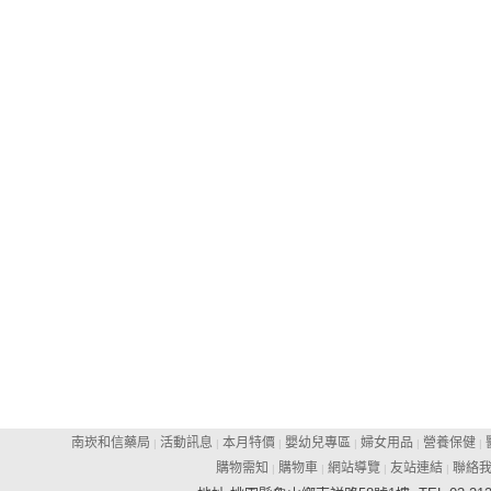
南崁和信藥局
活動訊息
本月特價
嬰幼兒專區
婦女用品
營養保健
|
|
|
|
|
|
購物需知
購物車
網站導覽
友站連結
聯絡
|
|
|
|