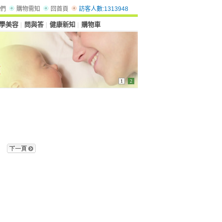
們
購物需知
回首頁
訪客人數:1313948
學美容
問與答
健康新知
購物車
│
│
│
1
2