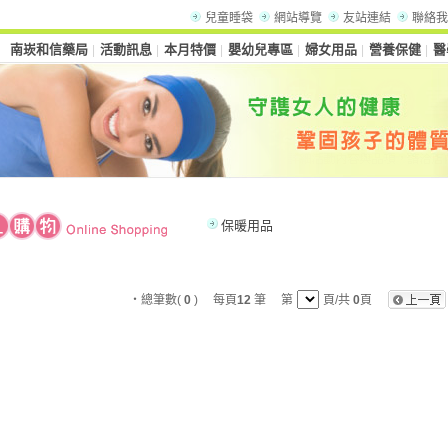
兒童睡袋
網站導覽
友站連結
聯絡我
南崁和信藥局
活動訊息
本月特價
嬰幼兒專區
婦女用品
營養保健
醫
│
│
│
│
│
│
保暖用品
‧總筆數(
0
) 每頁
12
筆 第
頁/共
0
頁