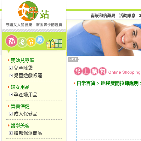
南崁和信藥局
活動訊息
│
│
嬰幼兒專區
兒童睡袋
兒童遊戲帳篷
日常百貨 > 睡袋雙開拉鍊說明 
婦女用品
孕產婦用品
營養保健
成人保健品
醫學美容
臉部保濕商品