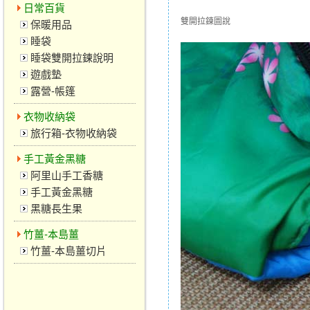
日常百貨
雙開拉鍊圖說
保暖用品
睡袋
睡袋雙開拉鍊說明
遊戲墊
露營-帳篷
衣物收納袋
旅行箱-衣物收納袋
手工黃金黑糖
阿里山手工香糖
手工黃金黑糖
黑糖長生果
竹薑-本島薑
竹薑-本島薑切片