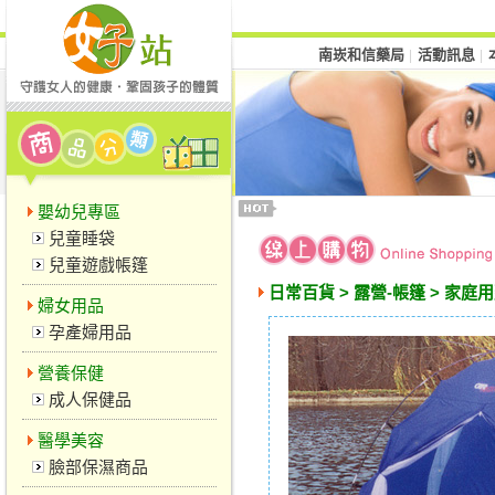
南崁和信藥局
活動訊息
│
│
嬰幼兒專區
兒童睡袋
兒童遊戲帳篷
日常百貨 > 露營-帳篷 > 家庭
婦女用品
孕產婦用品
營養保健
成人保健品
醫學美容
臉部保濕商品