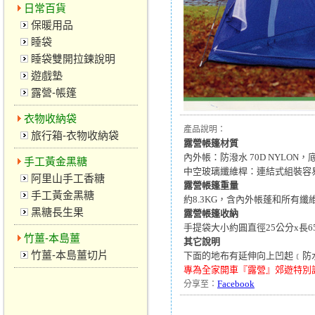
日常百貨
保暖用品
睡袋
睡袋雙開拉鍊說明
遊戲墊
露營-帳篷
衣物收納袋
產品說明：
旅行箱-衣物收納袋
露營帳篷材質
內外帳：防潑水 70D NYLO
手工黃金黑糖
中空玻璃纖維桿：連結式組裝容
阿里山手工香糖
露營帳篷重量
手工黃金黑糖
約8.3KG，含內外帳蓬和所有
黑糖長生果
露營帳篷收納
手提袋大小約圓直徑25公分x長
竹薑-本島薑
其它說明
竹薑-本島薑切片
下面的地布有延伸向上凹起﹝防
專為全家開車『露營』郊遊特別
Facebook
分享至：