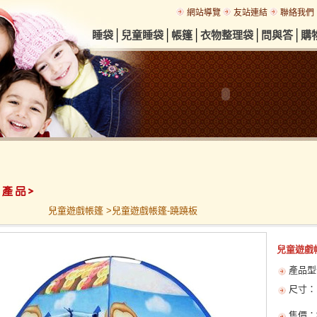
網站導覽
友站連結
聯絡我們
│
│
│
│
│
睡袋
兒童睡袋
帳篷
衣物整理袋
問與答
購
兒童遊戲帳篷 >兒童遊戲帳篷-蹺蹺板
兒童遊戲
產品型
尺寸：12
售價：$