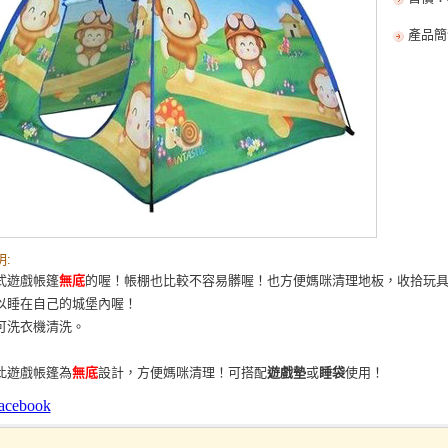
產品簡
:
式遊戲帳篷
無底
的喔！帳棚也比較不容易髒喔！也方便媽咪清理地板，收拾玩
以睡在自己的城堡內喔！
可洗衣機清洗。
此遊戲帳篷為
無底
設計，方便媽咪清理！可搭配
遊戲墊
或
睡袋
使用！
acebook