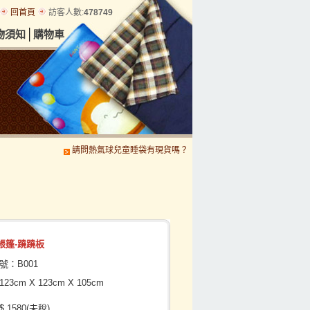
回首頁
訪客人數:
478749
│
物須知
購物車
請問熱氣球兒童睡袋有現貨嗎？
請問小機車現在有貨嗎?
賽車
帳篷-蹺蹺板
號：B001
3cm X 123cm X 105cm
 1580(未稅)