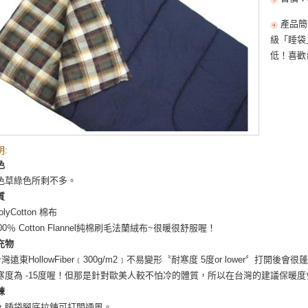
產品簡
級「睡袋
低！喜歡
:
色
色草綠色所剩不多。
質
lyCotton 棉布
100％ Cotton Flannel純棉刷毛法蘭絨布~很暖很舒服喔！
充物
台灣遠東HollowFiber﹝300g/m2﹞不易變形〝耐寒度 5度or lower〞
寒度為 -15度喔！但那是針對歐美人較不怕冷的體質，所以在台灣的建議保暖
鍊
，睡袋腳底拉鍊可打開通風。