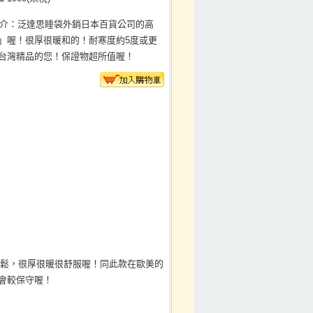
介：泛達思睡袋外銷日本百貨公司的高
」喔！很厚很暖和的！耐寒度約5度或更
台灣精品的您！保證物超所值喔！
打開後會很蓬鬆，很厚很暖很舒服喔！同此款在歐美的
度會較保守喔！