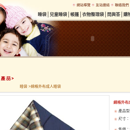
網站導覽
友站連結
聯絡我們
│
│
│
│
│
睡袋
兒童睡袋
帳篷
衣物整理袋
問與答
購
睡袋 >綿格外布成人睡袋
綿格外布
產品型號
尺寸：長
售價：$