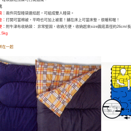
充
袋
：兩件同型睡袋連結起，可組成雙人睡袋。
墊
：打開可當棉被，平時也可加上被套！舖在床上可當床墊，很暖和喔！
便
：附牛津布收納袋： 非常堅固，收納方便，收納起來size圓底直徑約26cm/長約3
5kg
併在一起