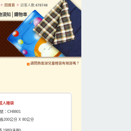
回首頁
訪客人數:
478748
│
物須知
購物車
請問熱氣球兒童睡袋有現貨嗎？
請問小機車現在有貨嗎?
賽車
成人睡袋
：CH8801
200公分 X 80公分
 1980(未稅)