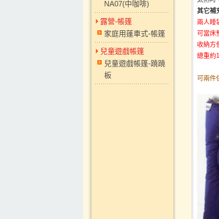
NA07(中咖啡)
其它補
露營-帳篷
兩人睡
家庭用蓬車式-帳篷
可當床
收納方
兒童遊戲帳篷
總重約1.
兒童遊戲帳篷-蹺蹺
板
可兩件